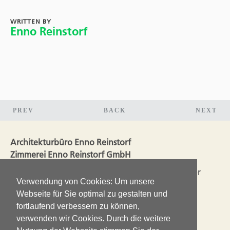
WRITTEN BY
Enno Reinstorf
PREV
BACK
NEXT
Architekturbüro Enno Reinstorf
Zimmerei Enno Reinstorf GmbH
Seit 2003 liegen Planung und Ausführung in einer
Verwendung von Cookies: Um unsere
Hand. So ergänzen sich die Erfahrungen aus dem
Webseite für Sie optimal zu gestalten und
Handwerk mit den Ansprüchen einer guten
fortlaufend verbessern zu können,
Architektur.
verwenden wir Cookies. Durch die weitere