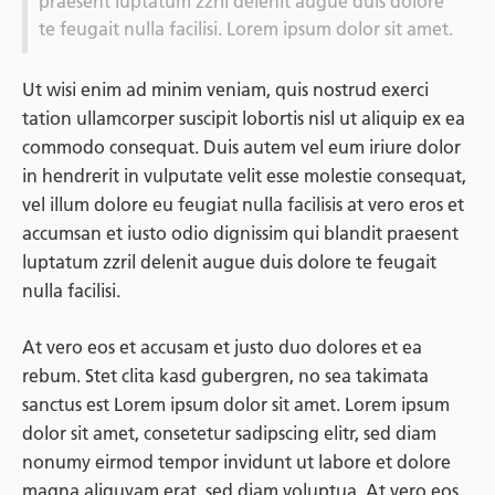
praesent luptatum zzril delenit augue duis dolore
te feugait nulla facilisi. Lorem ipsum dolor sit amet.
Ut wisi enim ad minim veniam, quis nostrud exerci
tation ullamcorper suscipit lobortis nisl ut aliquip ex ea
commodo consequat. Duis autem vel eum iriure dolor
in hendrerit in vulputate velit esse molestie consequat,
vel illum dolore eu feugiat nulla facilisis at vero eros et
accumsan et iusto odio dignissim qui blandit praesent
luptatum zzril delenit augue duis dolore te feugait
nulla facilisi.
At vero eos et accusam et justo duo dolores et ea
rebum. Stet clita kasd gubergren, no sea takimata
sanctus est Lorem ipsum dolor sit amet. Lorem ipsum
dolor sit amet, consetetur sadipscing elitr, sed diam
nonumy eirmod tempor invidunt ut labore et dolore
magna aliquyam erat, sed diam voluptua. At vero eos