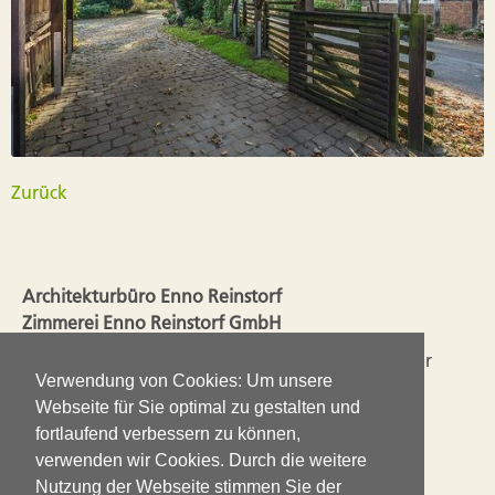
Zurück
Architekturbüro Enno Reinstorf
Zimmerei Enno Reinstorf GmbH
Seit 2003 liegen Planung und Ausführung in einer
Verwendung von Cookies: Um unsere
Hand. So ergänzen sich die Erfahrungen aus dem
Webseite für Sie optimal zu gestalten und
Handwerk mit den Ansprüchen einer guten
fortlaufend verbessern zu können,
Architektur.
verwenden wir Cookies. Durch die weitere
Nutzung der Webseite stimmen Sie der
Impressum