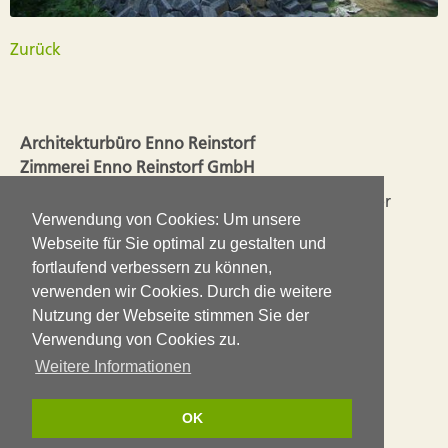
Zurück
Architekturbüro Enno Reinstorf
Zimmerei Enno Reinstorf GmbH
Seit 2003 liegen Planung und Ausführung in einer
Verwendung von Cookies: Um unsere
Hand. So ergänzen sich die Erfahrungen aus dem
Webseite für Sie optimal zu gestalten und
Handwerk mit den Ansprüchen einer guten
fortlaufend verbessern zu können,
Architektur.
verwenden wir Cookies. Durch die weitere
Nutzung der Webseite stimmen Sie der
Impressum
Verwendung von Cookies zu.
Datenschutz
Weitere Informationen
(0 51 30) 37 43 60
OK
info@enno-reinstorf.de