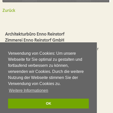
Zurück
Architekturbüro Enno Reinstorf
Zimmerei Enno Reinstorf GmbH
Seit 2003 liegen Planung und Ausführung in einer
Verwendung von Cookies: Um unsere
Hand. So ergänzen sich die Erfahrungen aus dem
Webseite für Sie optimal zu gestalten und
Handwerk mit den Ansprüchen einer guten
fortlaufend verbessern zu können,
Architektur.
verwenden wir Cookies. Durch die weitere
Nutzung der Webseite stimmen Sie der
Impressum
Verwendung von Cookies zu.
Datenschutz
Weitere Informationen
(0 51 30) 37 43 60
OK
info@enno-reinstorf.de