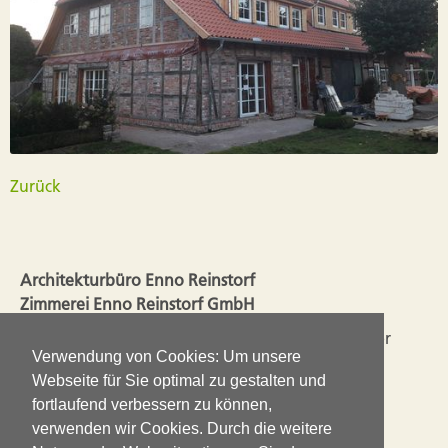
Zurück
Architekturbüro Enno Reinstorf
Zimmerei Enno Reinstorf GmbH
Seit 2003 liegen Planung und Ausführung in einer
Verwendung von Cookies: Um unsere
Hand. So ergänzen sich die Erfahrungen aus dem
Webseite für Sie optimal zu gestalten und
Handwerk mit den Ansprüchen einer guten
fortlaufend verbessern zu können,
Architektur.
verwenden wir Cookies. Durch die weitere