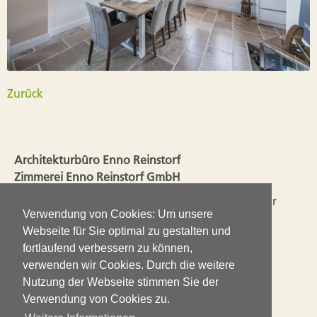
Zurück
Architekturbüro Enno Reinstorf
Zimmerei Enno Reinstorf GmbH
Seit 2003 liegen Planung und Ausführung in einer
Verwendung von Cookies: Um unsere
Hand. So ergänzen sich die Erfahrungen aus dem
Webseite für Sie optimal zu gestalten und
Handwerk mit den Ansprüchen einer guten
fortlaufend verbessern zu können,
Architektur.
verwenden wir Cookies. Durch die weitere
Nutzung der Webseite stimmen Sie der
Impressum
Verwendung von Cookies zu.
Datenschutz